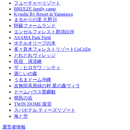
フューチャーリゾート
BREEZE family camp
Kyushu Rv Resort in Yanagawa
まるかりの里 久野川
阿蘇ファームランド
エンゼルフォレスト那須白河
ASAMA Park Field
ホテルオリーブの木
多々良木フォレストリゾートCoCoDe
とれとれヴィレッジ
民宿 清流峡
ザ・ヒロサワ・シティ
源じいの森
うるまドーム沖縄
吉無田高原緑の村 星の森ヴィラ
ドームハウス星瞬観
県民の浜
TWIN DOME 龍宮
スパホテル ティーズリゾート
海と空
運営者情報