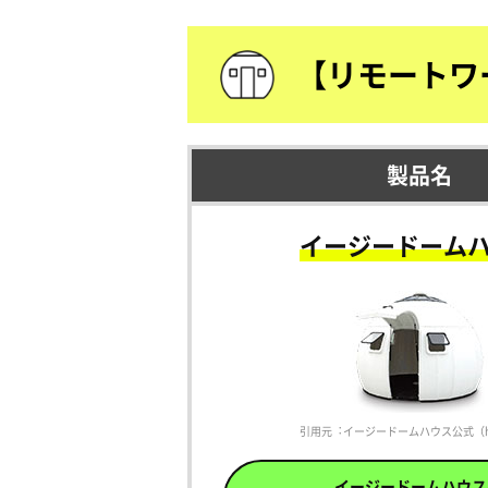
【リモートワ
製品名
イージードーム
引用元︓イージードームハウス公式（https:
イージードームハウス