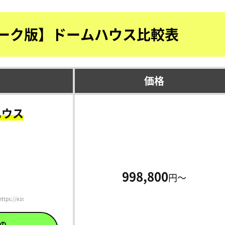
ーク版】ドームハウス比較表
価格
ハウス
998,800
円～
//ezdome.jp/）
の