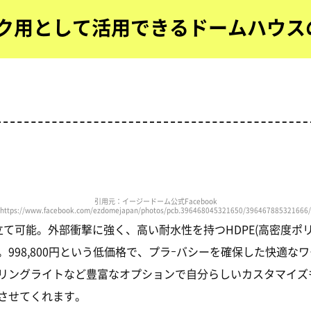
ク用として活用できるドームハウス
引用元：イージードーム公式Facebook
https://www.facebook.com/ezdomejapan/photos/pcb.396468045321650/396467885321666
立て可能。外部衝撃に強く、高い耐水性を持つHDPE(高密度ポ
998,800円という低価格で、プラｰバシーを確保した快適な
リングライトなど豊富なオプションで自分らしいカスタマイズ
させてくれます。