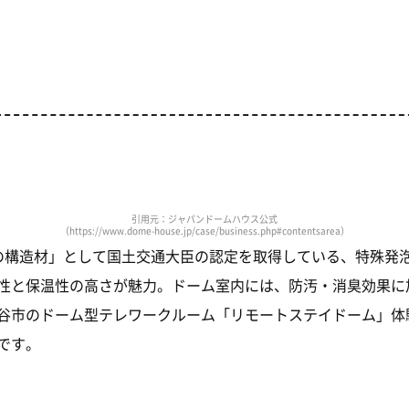
引用元：ジャパンドームハウス公式
（https://www.dome-house.jp/case/business.php#contentsarea）
の構造材」として国土交通大臣の認定を取得している、特殊発
性と保温性の高さが魅力。ドーム室内には、防汚・消臭効果に
谷市のドーム型テレワークルーム「リモートステイドーム」体
です。