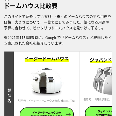
ドームハウス比較表
このサイトで紹介している7社（※）のドームハウスの主な用途や
価格、大きさについて、一覧表にしてみました。気になる用途や
予算に合わせて、ピッタリのドームハウスを見つけて下さい。
※2021年11月調査時点、Googleで「ドームハウス」と検索したと
き表示された会社を紹介しています。
イージードームハウス
ジャパンド
製品名
引用元︓「完成予想図」ジャパンドー
引用元︓イージードームハウス公式（https://ezdome.jp/）
ジャパンドーム
イージードームハウスの
公式HPで製品を