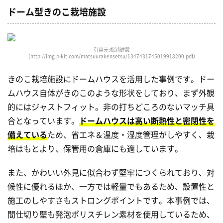
ドーム型きのこ栽培施設
引用元:松浦建設
（http://img.p-kit.com/matsuurakensetsu/1347431745019918200.pdf）
きのこ栽培施設にドームハウスを活用した事例です。ドー
ムハウス自体がきのこのような形状をしており、まず外観
的にはジャストフィット。非の打ちどころのないマッチ具
合となっています。
ドームハウスは高い断熱性と密閉性を
備えている
ため、省エネ＆温度・湿度管理がしやすく、栽
培はもとより、保管用の倉庫にも適しています。
また、かわいい外見に似合わず堅牢につくられており、対
候性に優れるほか、一方では軽量でもあるため、設置性と
施工のしやすさもストロングポイントです。本事例では、
間仕切り壁も発泡ポリスチレン素材を使用しているため、