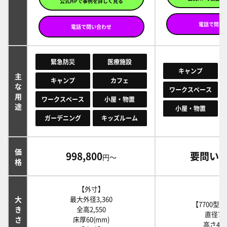
公式HPで事例を詳しく見る
電話で問い
電話で問い合わせ
緊急防災
医療施設
キャンプ
主な用途
キャンプ
カフェ
ワークスペース
ワークスペース
小屋・物置
小屋・物置
ガーデニング
キッズルーム
価格
998,800
要問い
円～
【外寸】
大きさ・広さ
最大外径3,360
【7700型
全高2,550
直径7.
床厚60(mm)
高さ4.0