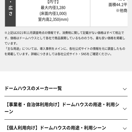
【内寸】
面積44.2平
最大内径3,280
※他商品
(床面内径3,000)
室内高2,350(mm)
※上記は2021年11月調査時点の情報です。消費税に関して記載がない価格はすべて税込で
す。価格はドームハウスとして各社で商品展開しているもののうち、最も安い価格を掲載し
ています。
「主な用途」については、導入事例をメインに、各社公式サイトの情報を元に調査したもの
を掲載しています。詳細につきましては各社公式サイト・SNSをご確認ください。
ドームハウスのメーカー一覧
【事業者・自治体利用向け】ドームハウスの用途・利用シ
ーン
【個人利用向け】ドームハウスの用途・利用シーン